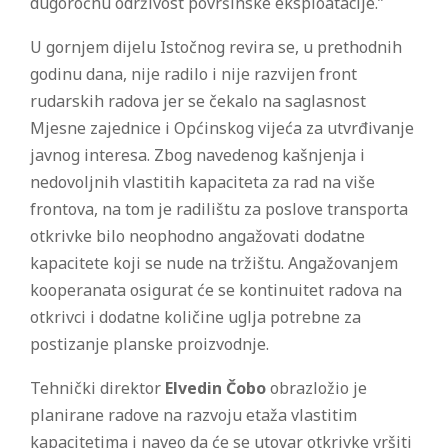
dugoročnu održivost površinske eksploatacije.”
U gornjem dijelu Istočnog revira se, u prethodnih
godinu dana, nije radilo i nije razvijen front
rudarskih radova jer se čekalo na saglasnost
Mjesne zajednice i Općinskog vijeća za utvrđivanje
javnog interesa. Zbog navedenog kašnjenja i
nedovoljnih vlastitih kapaciteta za rad na više
frontova, na tom je radilištu za poslove transporta
otkrivke bilo neophodno angažovati dodatne
kapacitete koji se nude na tržištu. Angažovanjem
kooperanata osigurat će se kontinuitet radova na
otkrivci i dodatne količine uglja potrebne za
postizanje planske proizvodnje.
Tehnički direktor
Elvedin Čobo
obrazložio je
planirane radove na razvoju etaža vlastitim
kapacitetima i naveo da će se utovar otkrivke vršiti