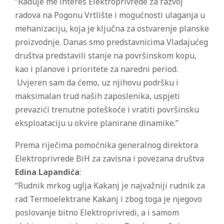
“Raduje me interes Elektroprivrede za razvoj
radova na Pogonu Vrtlište i mogućnosti ulaganja u
mehanizaciju, koja je ključna za ostvarenje planske
proizvodnje. Danas smo predstavnicima Vladajućeg
društva predstavili stanje na površinskom kopu,
kao i planove i prioritete za naredni period.
Uvjeren sam da ćemo, uz njihovu podršku i
maksimalan trud naših zaposlenika, uspjeti
prevazići trenutne poteškoće i vratiti površinsku
eksploataciju u okvire planirane dinamike.”
Prema riječima pomoćnika generalnog direktora
Elektroprivrede BiH za zavisna i povezana društva
Edina Lapandića
:
“Rudnik mrkog uglja Kakanj je najvažniji rudnik za
rad Termoelektrane Kakanj i zbog toga je njegovo
poslovanje bitno Elektroprivredi, a i samom