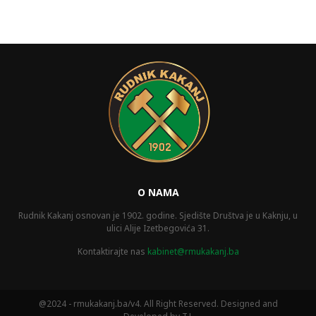
O NAMA
Rudnik Kakanj osnovan je 1902. godine. Sjedište Društva je u Kaknju, u
ulici Alije Izetbegovića 31.
Kontaktirajte nas
kabinet@rmukakanj.ba
@2024 - rmukakanj.ba/v4. All Right Reserved. Designed and