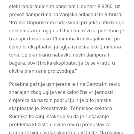
elektrohidrauličnim bagerom Liebherr R 9200, uz
prevoz damperima na Vanjsko odlagalište Ribnica:
“Prema Dopunskom rudarskom projektu otkrivanja
i eksploatacije uglja u Istočnom reviru, potrebno je
transportovati oko 11 miliona kubika jalovine, pri
čemu bi eksploatacija uglja iznosila oko 2 miliona
tona. Uz planiranu nabavku novih dampera i
bagera, površinska eksploatacija će se vratiti u
okvire planirane proizvodnje.”
Posebna pažnja usmjerena je i na Centralni revir,
značajan zbog uglja veće kalorične vrijednosti i
činjenice da na tom području nije bilo jamske
eksploatacije. Predstavnici Tehničkog sektora
Rudnika Kakanj istaknuli su da je rješavanje
problema klizišta u ovom reviru preduslov za
daljnji razvoj površinskog kopa Vrtlište. Na osnovu