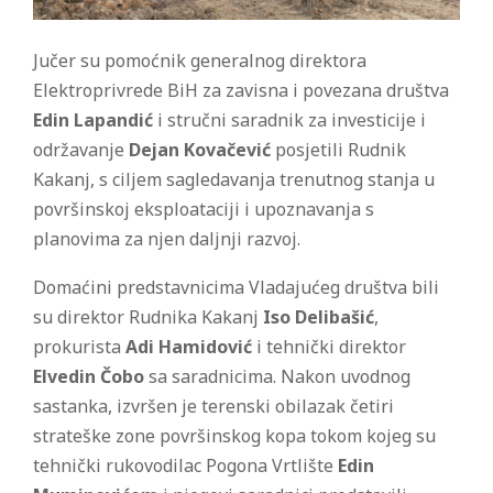
Jučer su pomoćnik generalnog direktora
Elektroprivrede BiH za zavisna i povezana društva
Edin Lapandić
i stručni saradnik za investicije i
održavanje
Dejan Kovačević
posjetili Rudnik
Kakanj, s ciljem sagledavanja trenutnog stanja u
površinskoj eksploataciji i upoznavanja s
planovima za njen daljnji razvoj.
Domaćini predstavnicima Vladajućeg društva bili
su direktor Rudnika Kakanj
Iso Delibašić
,
prokurista
Adi Hamidović
i tehnički direktor
Elvedin Čobo
sa saradnicima. Nakon uvodnog
sastanka, izvršen je terenski obilazak četiri
strateške zone površinskog kopa tokom kojeg su
tehnički rukovodilac Pogona Vrtlište
Edin