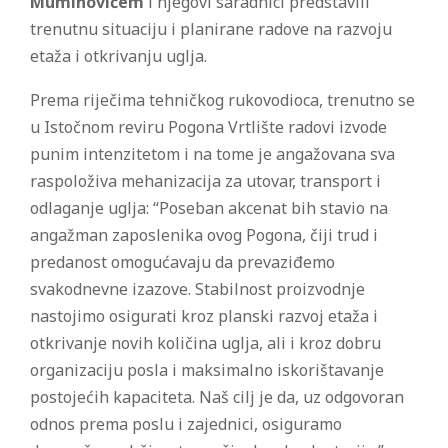
Muminovićem
i njegovi saradnici predstavili
trenutnu situaciju i planirane radove na razvoju
etaža i otkrivanju uglja.
Prema riječima tehničkog rukovodioca, trenutno se
u Istočnom reviru Pogona Vrtlište radovi izvode
punim intenzitetom i na tome je angažovana sva
raspoloživa mehanizacija za utovar, transport i
odlaganje uglja: “Poseban akcenat bih stavio na
angažman zaposlenika ovog Pogona, čiji trud i
predanost omogućavaju da prevaziđemo
svakodnevne izazove. Stabilnost proizvodnje
nastojimo osigurati kroz planski razvoj etaža i
otkrivanje novih količina uglja, ali i kroz dobru
organizaciju posla i maksimalno iskorištavanje
postojećih kapaciteta. Naš cilj je da, uz odgovoran
odnos prema poslu i zajednici, osiguramo