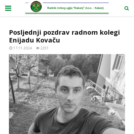
PRIMARY
MENU
Posljednji pozdrav radnom kolegi
Enijadu Kovaču
17.11.2024.
2251