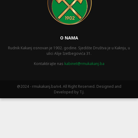
O NAMA
Rudnik Kakanj osnovan je 1902. godine. Sjedište Društva je u Kaknju, u
ulici Alije Izetbegovića 31.
Kontaktirajte nas
kabinet@rmukakanj.ba
@2024 - rmukakanj.ba/v4. All Right Reserved. Designed and
Developed by T.J.