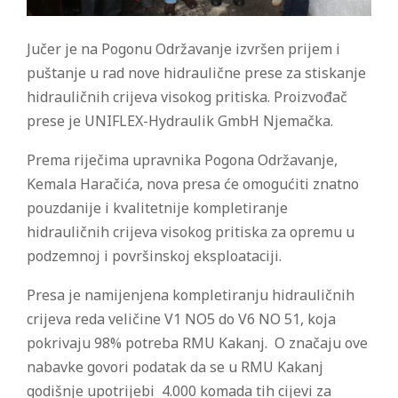
Jučer je na Pogonu Održavanje izvršen prijem i
puštanje u rad nove hidraulične prese za stiskanje
hidrauličnih crijeva visokog pritiska. Proizvođač
prese je UNIFLEX-Hydraulik GmbH Njemačka.
Prema riječima upravnika Pogona Održavanje,
Kemala Haračića, nova presa će omogućiti znatno
pouzdanije i kvalitetnije kompletiranje
hidrauličnih crijeva visokog pritiska za opremu u
podzemnoj i površinskoj eksploataciji.
Presa je namijenjena kompletiranju hidrauličnih
crijeva reda veličine V1 NO5 do V6 NO 51, koja
pokrivaju 98% potreba RMU Kakanj. O značaju ove
nabavke govori podatak da se u RMU Kakanj
godišnje upotrijebi 4.000 komada tih cijevi za