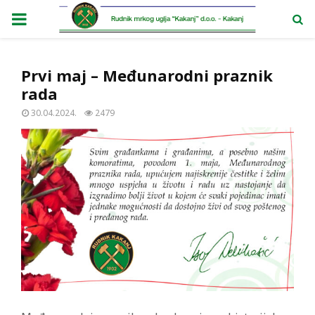
PRIMARY
MENU
Prvi maj – Međunarodni praznik
rada
30.04.2024.
2479