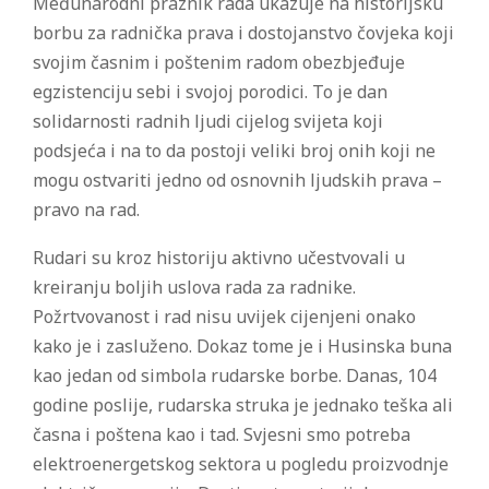
Međunarodni praznik rada ukazuje na historijsku
borbu za radnička prava i dostojanstvo čovjeka koji
svojim časnim i poštenim radom obezbjeđuje
egzistenciju sebi i svojoj porodici. To je dan
solidarnosti radnih ljudi cijelog svijeta koji
podsjeća i na to da postoji veliki broj onih koji ne
mogu ostvariti jedno od osnovnih ljudskih prava –
pravo na rad.
Rudari su kroz historiju aktivno učestvovali u
kreiranju boljih uslova rada za radnike.
Požrtvovanost i rad nisu uvijek cijenjeni onako
kako je i zasluženo. Dokaz tome je i Husinska buna
kao jedan od simbola rudarske borbe. Danas, 104
godine poslije, rudarska struka je jednako teška ali
časna i poštena kao i tad. Svjesni smo potreba
elektroenergetskog sektora u pogledu proizvodnje