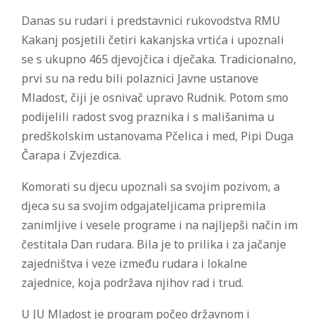
Danas su rudari i predstavnici rukovodstva RMU
Kakanj posjetili četiri kakanjska vrtića i upoznali
se s ukupno 465 djevojčica i dječaka. Tradicionalno,
prvi su na redu bili polaznici Javne ustanove
Mladost, čiji je osnivač upravo Rudnik. Potom smo
podijelili radost svog praznika i s mališanima u
predškolskim ustanovama Pčelica i med, Pipi Duga
Čarapa i Zvjezdica.
Komorati su djecu upoznali sa svojim pozivom, a
djeca su sa svojim odgajateljicama pripremila
zanimljive i vesele programe i na najljepši način im
čestitala Dan rudara. Bila je to prilika i za jačanje
zajedništva i veze između rudara i lokalne
zajednice, koja podržava njihov rad i trud.
U JU Mladost je program počeo državnom i