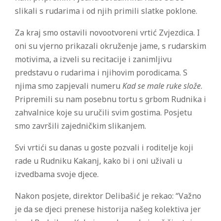
slikali s rudarima i od njih primili slatke poklone.
Za kraj smo ostavili novootvoreni vrtić Zvjezdica. I
oni su vjerno prikazali okruženje jame, s rudarskim
motivima, a izveli su recitacije i zanimljivu
predstavu o rudarima i njihovim porodicama. S
njima smo zapjevali numeru
Kad se male ruke slože
.
Pripremili su nam posebnu tortu s grbom Rudnika i
zahvalnice koje su uručili svim gostima. Posjetu
smo završili zajedničkim slikanjem.
Svi vrtići su danas u goste pozvali i roditelje koji
rade u Rudniku Kakanj, kako bi i oni uživali u
izvedbama svoje djece.
Nakon posjete, direktor Delibašić je rekao: “Važno
je da se djeci prenese historija našeg kolektiva jer