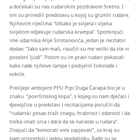
a dočekali su nas rudarskim pozdravom Sretno. I
oni su priredili predstavu u kojoj su glumili rudare.
Njihovim riječima: “otkako je svijeta i vijeka
svijetom odjekuje rudarska krampa”. Spominjući
ime udarnika Alije Sirotanovića, jedan je recitator
dodao: “Iako sam mali, naučili su me veliki da ste vi
posebni ljudi”. Potom su im pravi rudari pokazali
kako rade njihove lampe i podijelili čokolade i
sokiće.
Prelijepi ambijent PPU Pipi Duga Čarapa bio je u
znaku “površinskog kopa”, s kojeg su nam dječaci i
djevojčice u predstavi i recitacijama poručili da
“rudarski posao traži snagu, hrabrost i odanost i da
treba imati srca i dara da se naraste u rudara”.
Znajući da “komorati vole zapjevati”, za kraj su
nam pripremili i jednu sevdalinku. Rado su se