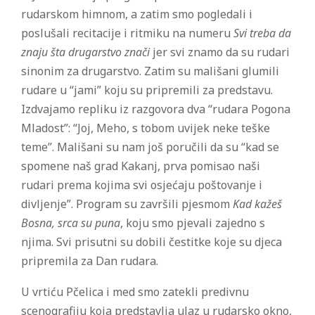
rudarskom himnom, a zatim smo pogledali i
poslušali recitacije i ritmiku na numeru
Svi treba da
znaju šta drugarstvo znači
jer svi znamo da su rudari
sinonim za drugarstvo. Zatim su mališani glumili
rudare u “jami” koju su pripremili za predstavu.
Izdvajamo repliku iz razgovora dva “rudara Pogona
Mladost”: “Joj, Meho, s tobom uvijek neke teške
teme”. Mališani su nam još poručili da su “kad se
spomene naš grad Kakanj, prva pomisao naši
rudari prema kojima svi osjećaju poštovanje i
divljenje”. Program su završili pjesmom
Kad kažeš
Bosna, srca su puna
, koju smo pjevali zajedno s
njima. Svi prisutni su dobili čestitke koje su djeca
pripremila za Dan rudara.
U vrtiću Pčelica i med smo zatekli predivnu
scenografiju koja predstavlja ulaz u rudarsko okno,