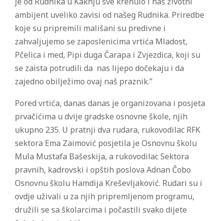
je od Rudnika u Kaknju sve krenulo i naš životni
ambijent uveliko zavisi od našeg Rudnika. Priredbe
koje su pripremili mališani su predivne i
zahvaljujemo se zaposlenicima vrtića Mladost,
Pčelica i med, Pipi duga Čarapa i Zvjezdica, koji su
se zaista potrudili da nas lijepo dočekaju i da
zajedno obilježimo ovaj naš praznik.”
Pored vrtića, danas danas je organizovana i posjeta
prvačićima u dvije gradske osnovne škole, njih
ukupno 235. U pratnji dva rudara, rukovodilac RFK
sektora Ema Zaimović posjetila je Osnovnu školu
Mula Mustafa Bašeskija, a rukovodilac Sektora
pravnih, kadrovski i opštih poslova Adnan Čobo
Osnovnu školu Hamdija Kreševljaković. Rudari su i
ovdje uživali u za njih pripremljenom programu,
družili se sa školarcima i počastili svako dijete