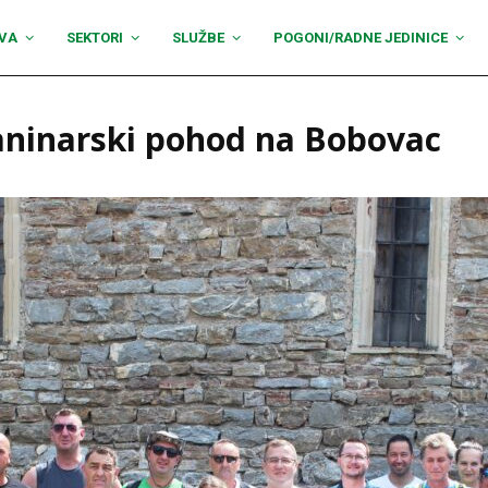
VA
SEKTORI
SLUŽBE
POGONI/RADNE JEDINICE
aninarski pohod na Bobovac