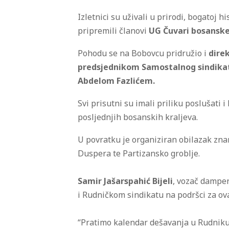
Izletnici su uživali u prirodi, bogatoj 
pripremili članovi
UG Čuvari bosansk
Pohodu se na Bobovcu pridružio i
dire
predsjednikom Samostalnog sindika
Abdelom Fazlićem.
Svi prisutni su imali priliku poslušati 
posljednjih bosanskih kraljeva.
U povratku je organiziran obilazak zna
Duspera te Partizansko groblje.
Samir Jašarspahić Bijeli
, vozač damper
i Rudničkom sindikatu na podršci za ova
“Pratimo kalendar dešavanja u Rudnik