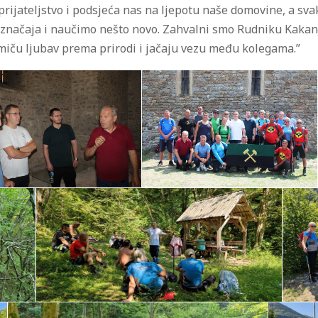
prijateljstvo i podsjeća nas na ljepotu naše domovine, a sv
g značaja i naučimo nešto novo. Zahvalni smo Rudniku Kakan
romiču ljubav prema prirodi i jačaju vezu među kolegama.”