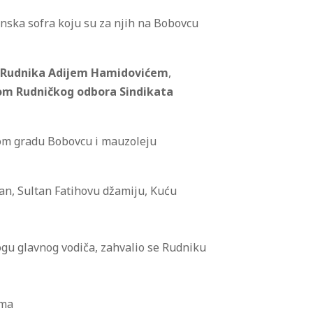
sanska sofra koju su za njih na Bobovcu
 Rudnika Adijem Hamidovićem
,
om Rudničkog odbora Sindikata
tarom gradu Bobovcu i mauzoleju
an, Sultan Fatihovu džamiju, Kuću
logu glavnog vodiča, zahvalio se Rudniku
ima