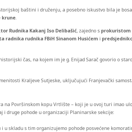
historijskoj baštini i druženju, a posebno iskustvo bila je bo
e krune
.
ktor Rudnika Kakanj Iso Delibašić
, zajedno s
prokuristom
ta radnika rudnika FBiH Sinanom Husićem
i
predsjednik
i historijski čas, na kojem im je g. Enijad Sarač govorio o s
menitosti Kraljeve Sutjeske, uključujući Franjevački samost
a na Površinskom kopu Vrtlište – koji je u ovoj turi imao u
j i druge pohode u organizaciji Planinarske sekcije:
u i u skladu s tim organizujemo pohode posvećene komorat