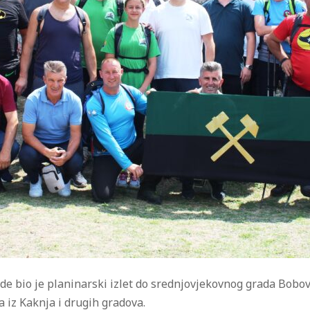
 bio je planinarski izlet
do srednjovjekovnog grada Bobovc
 iz Kaknja i drugih gradova.