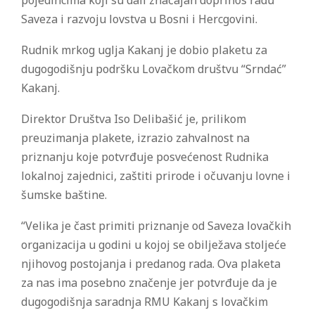
pojedincima koji su dali značajan doprinos radu
Saveza i razvoju lovstva u Bosni i Hercgovini.
Rudnik mrkog uglja Kakanj je dobio plaketu za
dugogodišnju podršku Lovačkom društvu “Srndać”
Kakanj.
Direktor Društva Iso Delibašić je, prilikom
preuzimanja plakete, izrazio zahvalnost na
priznanju koje potvrđuje posvećenost Rudnika
lokalnoj zajednici, zaštiti prirode i očuvanju lovne i
šumske baštine.
“Velika je čast primiti priznanje od Saveza lovačkih
organizacija u godini u kojoj se obilježava stoljeće
njihovog postojanja i predanog rada. Ova plaketa
za nas ima posebno značenje jer potvrđuje da je
dugogodišnja saradnja RMU Kakanj s lovačkim