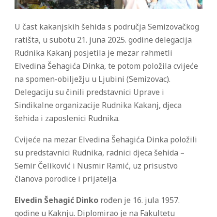
U čast kakanjskih šehida s područja Semizovačkog
ratišta, u subotu 21. juna 2025. godine delegacija
Rudnika Kakanj posjetila je mezar rahmetli
Elvedina Šehagića Dinka, te potom položila cvijeće
na spomen-obilježju u Ljubini (Semizovac).
Delegaciju su činili predstavnici Uprave i
Sindikalne organizacije Rudnika Kakanj, djeca
šehida i zaposlenici Rudnika.
Cvijeće na mezar Elvedina Šehagića Dinka položili
su predstavnici Rudnika, radnici djeca šehida –
Semir Čeliković i Nusmir Ramić, uz prisustvo
članova porodice i prijatelja.
Elvedin Šehagić Dinko
rođen je 16. jula 1957.
godine u Kaknju. Diplomirao je na Fakultetu