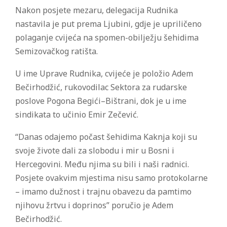
Nakon posjete mezaru, delegacija Rudnika
nastavila je put prema Ljubini, gdje je upriličeno
polaganje cvijeća na spomen-obilježju šehidima
Semizovačkog ratišta.
U ime Uprave Rudnika, cvijeće je položio Adem
Bečirhodžić, rukovodilac Sektora za rudarske
poslove Pogona Begići–Bištrani, dok je u ime
sindikata to učinio Emir Zečević.
“Danas odajemo počast šehidima Kaknja koji su
svoje živote dali za slobodu i mir u Bosni i
Hercegovini. Među njima su bili i naši radnici.
Posjete ovakvim mjestima nisu samo protokolarne
– imamo dužnost i trajnu obavezu da pamtimo
njihovu žrtvu i doprinos” poručio je Adem
Bečirhodžić.