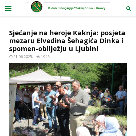
PRIMARY
MENU
Sjećanje na heroje Kaknja: posjeta
mezaru Elvedina Šehagića Dinka i
spomen-obilježju u Ljubini
21.06.2025.
1946