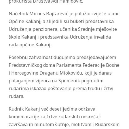
prokurista Društva Adi Hamidović.
Načelnik Mirnes Bajtarević je položio cvijeće u ime
Općine Kakanj, a slijedili su buketi predstavnika
Udruženja penzionera, učenika Srednje mješovite
škole Kakanj i predstavnika Udruženja invalida
rada općine Kakanj.
Posebnu zahvalnost dugujemo predsjedavajućem
Predstavničkog doma Parlamenta Federacije Bosne
i Hercegovine Draganu Miokoviću, koji je danas
polaganjem vijenca na Spomenik poginulim
rudarima iskazao poštovanje prema trudu i žrtvi
rudara.
Rudnik Kakanj već desetljećima održava
komemoracije za žrtve rudarskih nesreća i
završava ih minutom šutnje, molitvom i Rudarskom