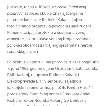
Jutros je, tačno u 10 sati, uz zvuke
Rudarskog
pozdrava
, započeo skup u znak sjećanja na
poginule komorate Rudnika Kakanj, koji se
tradicionalno organizuje povodom Dana rudara.
Komemoracija je protekla u dostojanstvenoj
atmosferi, uz prisustvo velikog broja građana i
poruke solidarnosti i trajnog sjećanja na heroje
rudarskog poziva.
Položeni su vijenci u ime porodica rudara poginulih
7. juna 1965. godine u jami Orasi, Sindikata radnika
RMU Kakanj, te uprava Rudnika Kakanj i
Elektroprivrede BiH. Vijence su, zajedno s
kakanjskim komoratima, položili: Ezedin Haračić,
predsjednik Rudničkog odbora Sindikata Abdel
Fazlić, direktor Rudnika Kakanj Iso Delibašić i