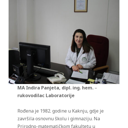
MA Indira Panjeta, dipl. ing. hem.
–
rukovodilac Laboratorije
Rođena je 1982. godine u Kaknju, gdje je
završila osnovnu školu i gimnaziju. Na
Prirodno-matematičkom fakultetu u