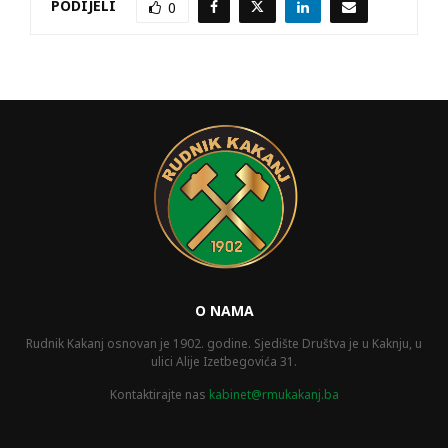
PODIJELI
0
O NAMA
Rudnik Kakanj osnovan je 1902. godine. Sjedište Društva je u Kaknju, u
ulici Alije Izetbegovića 31.
Kontaktirajte nas
kabinet@rmukakanj.ba