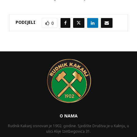
PODIJELI
0
O NAMA
Rudnik Kakanj osnovan je 1902. godine. Sjedište Društva je u Kaknju, u
ulici Alije Izetbegovića 31.