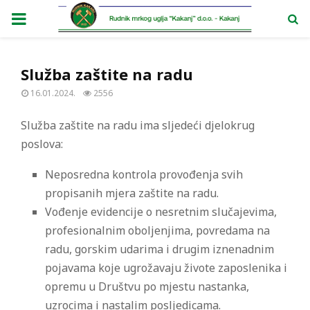
PRIMARY
MENU
Služba zaštite na radu
16.01.2024.
2556
Služba zaštite na radu ima sljedeći djelokrug
poslova:
Neposredna kontrola provođenja svih
propisanih mjera zaštite na radu.
Vođenje evidencije o nesretnim slučajevima,
profesionalnim oboljenjima, povredama na
radu, gorskim udarima i drugim iznenadnim
pojavama koje ugrožavaju živote zaposlenika i
opremu u Društvu po mjestu nastanka,
uzrocima i nastalim posljedicama.