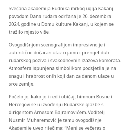
Svečana akademija Rudnika mrkog uglja Kakanj
povodom Dana rudara održana je 20. decembra
2024. godine u Domu kulture Kakanj, u kojem se
tražilo mjesto više.
Ovogodišnjom scenografijom impresivno je i
autentično dočaran ulaz u jamu i prenijet duh
rudarskog poziva i svakodnevnih izazova komorata.
Atmosfera ispunjena simbolikom podsjetila je na
snagu i hrabrost onih koji dan za danom ulaze u
srce zemlje.
Počelo je, kako je i red i običaj, himnom Bosne i
Hercegovine u izvođenju Rudarske glazbe s
dirigentom Arnesom Bajramovićem. Voditelj
Nusmir Muharemović je temu ovogodišnje
Akademije uveo riječima: “Meni se večeras o