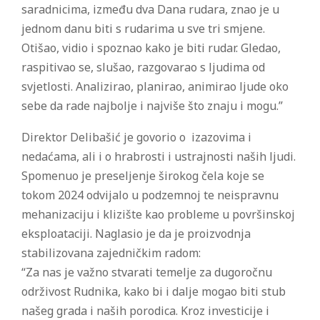
saradnicima, između dva Dana rudara, znao je u
jednom danu biti s rudarima u sve tri smjene.
Otišao, vidio i spoznao kako je biti rudar. Gledao,
raspitivao se, slušao, razgovarao s ljudima od
svjetlosti. Analizirao, planirao, animirao ljude oko
sebe da rade najbolje i najviše što znaju i mogu.”
Direktor Delibašić je govorio o izazovima i
nedaćama, ali i o hrabrosti i ustrajnosti naših ljudi.
Spomenuo je preseljenje širokog čela koje se
tokom 2024 odvijalo u podzemnoj te neispravnu
mehanizaciju i klizište kao probleme u površinskoj
eksploataciji. Naglasio je da je proizvodnja
stabilizovana zajedničkim radom:
“Za nas je važno stvarati temelje za dugoročnu
održivost Rudnika, kako bi i dalje mogao biti stub
našeg grada i naših porodica. Kroz investicije i