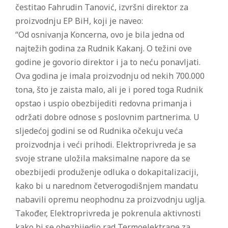
čestitao Fahrudin Tanović, izvršni direktor za
proizvodnju EP BiH, koji je naveo:
“Od osnivanja Koncerna, ovo je bila jedna od
najtežih godina za Rudnik Kakanj. O težini ove
godine je govorio direktor i ja to neću ponavljati.
Ova godina je imala proizvodnju od nekih 700.000
tona, što je zaista malo, ali je i pored toga Rudnik
opstao i uspio obezbijediti redovna primanja i
održati dobre odnose s poslovnim partnerima. U
sljedećoj godini se od Rudnika očekuju veća
proizvodnja i veći prihodi. Elektroprivreda je sa
svoje strane uložila maksimalne napore da se
obezbijedi produženje odluka o dokapitalizaciji,
kako bi u narednom četverogodišnjem mandatu
nabavili opremu neophodnu za proizvodnju uglja.
Također, Elektroprivreda je pokrenula aktivnosti
kako bi se obezbijedio rad Termoelektrane za