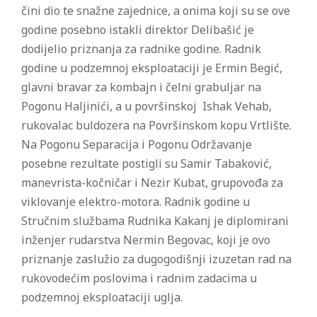
čini dio te snažne zajednice, a onima koji su se ove
godine posebno istakli direktor Delibašić je
dodijelio priznanja za radnike godine. Radnik
godine u podzemnoj eksploataciji je Ermin Begić,
glavni bravar za kombajn i čelni grabuljar na
Pogonu Haljinići, a u površinskoj Ishak Vehab,
rukovalac buldozera na Površinskom kopu Vrtlište.
Na Pogonu Separacija i Pogonu Održavanje
posebne rezultate postigli su Samir Tabaković,
manevrista-kočničar i Nezir Kubat, grupovođa za
viklovanje elektro-motora. Radnik godine u
Stručnim službama Rudnika Kakanj je diplomirani
inženjer rudarstva Nermin Begovac, koji je ovo
priznanje zaslužio za dugogodišnji izuzetan rad na
rukovodećim poslovima i radnim zadacima u
podzemnoj eksploataciji uglja.