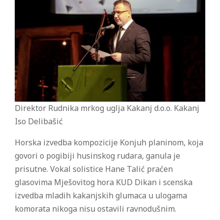
Direktor Rudnika mrkog uglja Kakanj d.o.o. Kakanj
Iso Delibašić
Horska izvedba kompozicije Konjuh planinom, koja
govori o pogibiji husinskog rudara, ganula je
prisutne. Vokal solistice Hane Talić praćen
glasovima Mješovitog hora KUD Dikan i scenska
izvedba mladih kakanjskih glumaca u ulogama
komorata nikoga nisu ostavili ravnodušnim.