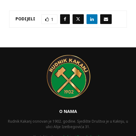
PODIJELI
1
O NAMA
Rudnik Kakanj osnovan je 1902. godine. Sjedište Društva je u Kaknju, u
ulici Alije Izetbegovića 31.