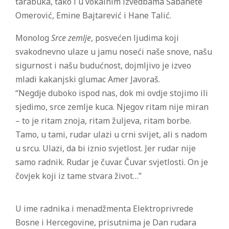
tarabuka, tako i u vokalnim izvedbama Sabahete
Omerović, Emine Bajtarević i Hane Talić.
Monolog
Srce zemlje
, posvećen ljudima koji
svakodnevno ulaze u jamu noseći naše snove, našu
sigurnost i našu budućnost, dojmljivo je izveo
mladi kakanjski glumac Amer Javoraš.
“Negdje duboko ispod nas, dok mi ovdje stojimo ili
sjedimo, srce zemlje kuca. Njegov ritam nije miran
– to je ritam znoja, ritam žuljeva, ritam borbe.
Tamo, u tami, rudar ulazi u crni svijet, ali s nadom
u srcu. Ulazi, da bi iznio svjetlost. Jer rudar nije
samo radnik. Rudar je čuvar. Čuvar svjetlosti. On je
čovjek koji iz tame stvara život…”
U ime radnika i menadžmenta Elektroprivrede
Bosne i Hercegovine, prisutnima je Dan rudara