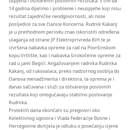
uspjeha i ostvarenih poslovnih rezultata. S tim da
14 godina dijelimo i probleme i neuspjehe koji nisu
rezultat zajedničke neodgovornosti, ali nose
posljedice za sve članice Koncerna. Rudnik Kakanj
je u prethodnom periodu znao iskoristiti određena
ulaganja od strane JP Elektroprivreda BiH te je
izvršena nabavka opreme za rad na Površinskom
kopu Vrtlište, kao i nabavka širokočelne opreme za
rad u jami Begići. Angažovanjem radnika Rudnika
Kakanj, od rukovalaca, preko nadzornog osoblja do
članova menadžmenta i direktora, ta oprema je i
danas sačuvana i služi za ostvarenje poslovnih
rezultata koji omogućavaju stabilno poslovanje
Rudnika.
Proteklih dana okončani su pregovori oko
Kolektivnog ugovora i Vlada Federacije Bosne i
Hercegovine donijela je odluku o povećanju cijene