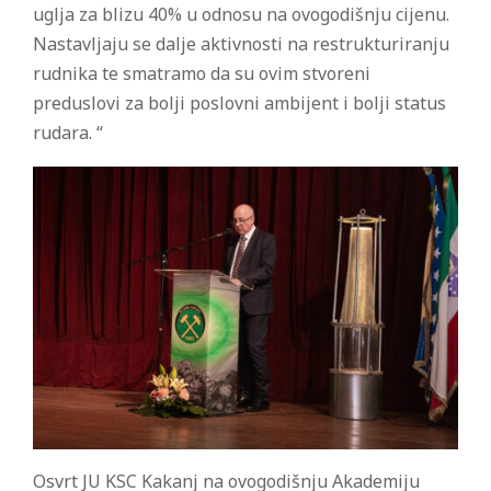
uglja za blizu 40% u odnosu na ovogodišnju cijenu.
Nastavljaju se dalje aktivnosti na restrukturiranju
rudnika te smatramo da su ovim stvoreni
preduslovi za bolji poslovni ambijent i bolji status
rudara. “
Osvrt JU KSC Kakanj na ovogodišnju Akademiju