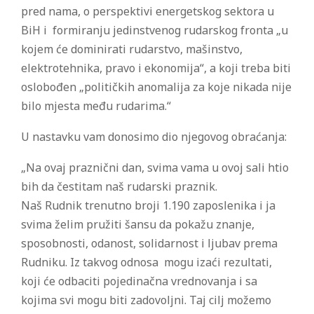
pred nama, o perspektivi energetskog sektora u
BiH i formiranju jedinstvenog rudarskog fronta „u
kojem će dominirati rudarstvo, mašinstvo,
elektrotehnika, pravo i ekonomija“, a koji treba biti
oslobođen „političkih anomalija za koje nikada nije
bilo mjesta među rudarima.“
U nastavku vam donosimo dio njegovog obraćanja:
„Na ovaj praznični dan, svima vama u ovoj sali htio
bih da čestitam naš rudarski praznik.
Naš Rudnik trenutno broji 1.190 zaposlenika i ja
svima želim pružiti šansu da pokažu znanje,
sposobnosti, odanost, solidarnost i ljubav prema
Rudniku. Iz takvog odnosa mogu izaći rezultati,
koji će odbaciti pojedinačna vrednovanja i sa
kojima svi mogu biti zadovoljni. Taj cilj možemo