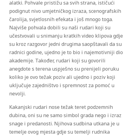
alatki. Pohvale pristižu sa svih strana, ističući
podignut nivo umjetničkog izraza, scenografskih
čarolija, svjetlosnih efekata i još mnogo toga.
Najviše pohvala dobili su naši rudari koji su
učestvovali u snimanju kratkih video klipova gdje
su kroz razgovor jedni drugima saopštavali da su
radnici godine, ujedno je to bio i najemotivniji dio
akademije. Također, rudari koji su govorili
anegdote s terena uspješno su prenijeli poruku
koliko je ovo težak poziv ali ujedno i poziv koji
uključuje zajedništvo i spremnost za pomoć u
nevolji.
Kakanjski rudari nose težak teret podzemnih
dubina, oni su ne samo simbol grada nego i izraz
snage i predanosti. Njihova sudbina utkana je u
temelje ovog mjesta gdje su temelji rudnika