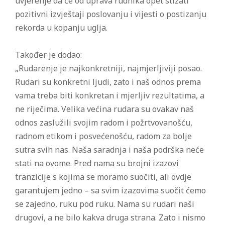
uvjerenje da će od uprava rudnika opet stizati
pozitivni izvještaji poslovanju i vijesti o postizanju
rekorda u kopanju uglja.
Također je dodao:
„Rudarenje je najkonkretniji, najmjerljiviji posao.
Rudari su konkretni ljudi, zato i naš odnos prema
vama treba biti konkretan i mjerljiv rezultatima, a
ne riječima. Velika većina rudara su ovakav naš
odnos zaslužili svojim radom i požrtvovanošću,
radnom etikom i posvećenošću, radom za bolje
sutra svih nas. Naša saradnja i naša podrška neće
stati na ovome. Pred nama su brojni izazovi
tranzicije s kojima se moramo suočiti, ali ovdje
garantujem jedno – sa svim izazovima suočit ćemo
se zajedno, ruku pod ruku. Nama su rudari naši
drugovi, a ne bilo kakva druga strana. Zato i nismo