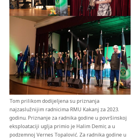
Tom prilikom dodijeljena su priznanja
najzaslužnijim radnicima RMU Kakanj za 2023.
godinu. Priznanje za radnika godine u površinskoj
eksploataciji uglja primio je Halim Demir, a u
podzemnoj Vernes Topalović. Za radnika godine u