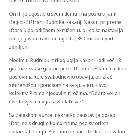
našem rudaru Nedimu Mašiću.
On ih je ugostio u svom domu i na poslu u jami
Begići-Bištrani Rudnika Kakanj. Nakon pripreme
iftara u porodičnom okruženju, priča se nastavlja
na njegovom radnom mjestu, 350 metara pod
zemljom.
Nedim u Rudniku mrkog uglja Kakanj radi već 18
godina i svake godine posti. Unatoč teškim fizičkim
poslovima koje svakodnevno obavlja, on zrači
smirenošću i ponosom na svoju vjeru i svoj
kolektiv. Prema njegovim riječima, “Dobra volja i
čvrsta vjera mogu savladati sve.”
Sa zalaskom sunca, nakratko zaustavlja posao i
iftari se s drugim komoratima pod svjetlom
rudarskih lampi. Post mu ne pada teško i zahvalan