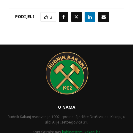
PODIJELI
3
O NAMA
Rudnik Kakanj osnovan je 1902. godine. Sjedište Društva je u Kaknju, u
ulici Alije Izetbegovića 31.
Kontaktirajte nas
kabinet@rmukakanj.ba