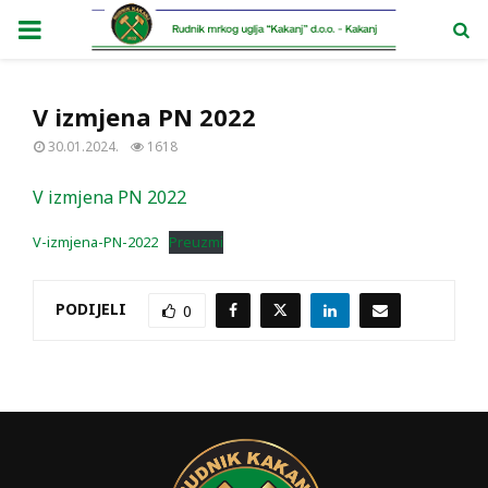
PRIMARY
MENU
V izmjena PN 2022
30.01.2024.
1618
V izmjena PN 2022
V-izmjena-PN-2022
Preuzmi
PODIJELI
0