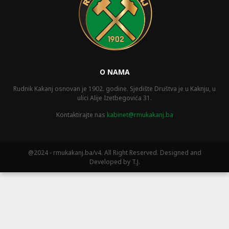
O NAMA
Rudnik Kakanj osnovan je 1902. godine. Sjedište Društva je u Kaknju, u
ulici Alije Izetbegovića 31.
Kontaktirajte nas
kabinet@rmukakanj.ba
@2024 - rmukakanj.ba/v4. All Right Reserved. Designed and
Developed by T.J.