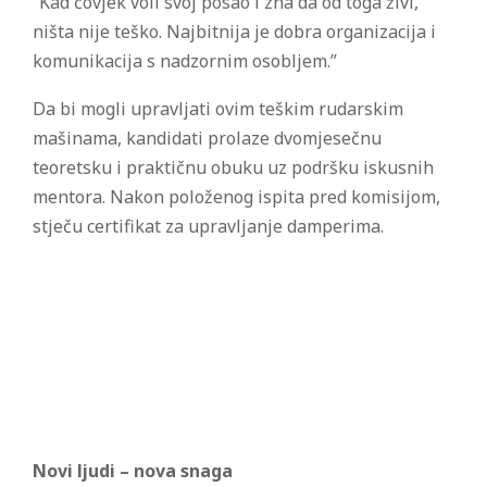
“Kad čovjek voli svoj posao i zna da od toga živi,
ništa nije teško. Najbitnija je dobra organizacija i
komunikacija s nadzornim osobljem.”
Da bi mogli upravljati ovim teškim rudarskim
mašinama, kandidati prolaze dvomjesečnu
teoretsku i praktičnu obuku uz podršku iskusnih
mentora. Nakon položenog ispita pred komisijom,
stječu certifikat za upravljanje damperima.
Novi ljudi – nova snaga