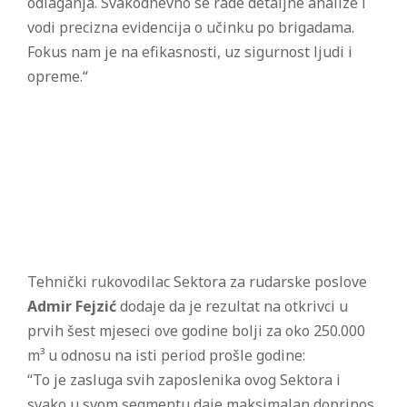
odlaganja. Svakodnevno se rade detaljne analize i
vodi precizna evidencija o učinku po brigadama.
Fokus nam je na efikasnosti, uz sigurnost ljudi i
opreme.“
Tehnički rukovodilac Sektora za rudarske poslove
Admir Fejzić
dodaje da je rezultat na otkrivci u
prvih šest mjeseci ove godine bolji za oko 250.000
m³ u odnosu na isti period prošle godine:
“To je zasluga svih zaposlenika ovog Sektora i
svako u svom segmentu daje maksimalan doprinos.