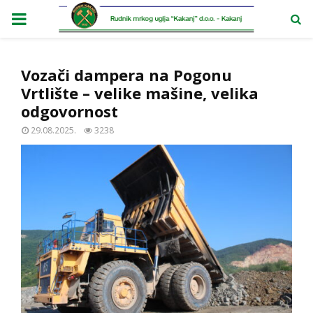
PRIMARY
MENU
Vozači dampera na Pogonu
Vrtlište – velike mašine, velika
odgovornost
29.08.2025.
3238