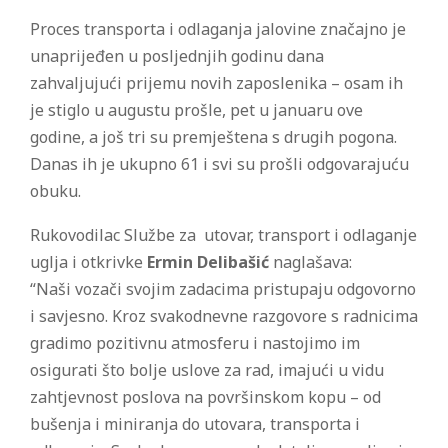
Proces transporta i odlaganja jalovine značajno je
unaprijeđen u posljednjih godinu dana
zahvaljujući prijemu novih zaposlenika – osam ih
je stiglo u augustu prošle, pet u januaru ove
godine, a još tri su premještena s drugih pogona.
Danas ih je ukupno 61 i svi su prošli odgovarajuću
obuku.
Rukovodilac Službe za utovar, transport i odlaganje
uglja i otkrivke
Ermin Delibašić
naglašava:
“Naši vozači svojim zadacima pristupaju odgovorno
i savjesno. Kroz svakodnevne razgovore s radnicima
gradimo pozitivnu atmosferu i nastojimo im
osigurati što bolje uslove za rad, imajući u vidu
zahtjevnost poslova na površinskom kopu – od
bušenja i miniranja do utovara, transporta i