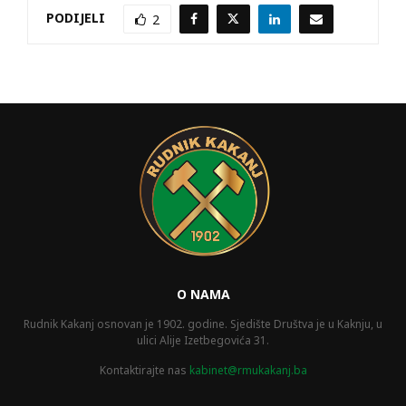
PODIJELI
2
O NAMA
Rudnik Kakanj osnovan je 1902. godine. Sjedište Društva je u Kaknju, u
ulici Alije Izetbegovića 31.
Kontaktirajte nas
kabinet@rmukakanj.ba