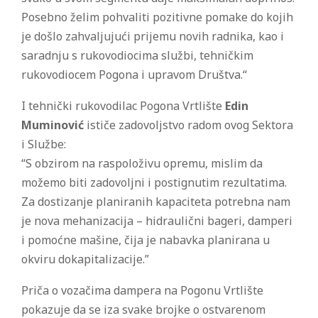
Posebno želim pohvaliti pozitivne pomake do kojih
je došlo zahvaljujući prijemu novih radnika, kao i
saradnju s rukovodiocima službi, tehničkim
rukovodiocem Pogona i upravom Društva.“
I tehnički rukovodilac Pogona Vrtlište
Edin
Muminović
ističe zadovoljstvo radom ovog Sektora
i Službe:
“S obzirom na raspoloživu opremu, mislim da
možemo biti zadovoljni i postignutim rezultatima.
Za dostizanje planiranih kapaciteta potrebna nam
je nova mehanizacija – hidraulični bageri, damperi
i pomoćne mašine, čija je nabavka planirana u
okviru dokapitalizacije.”
Priča o vozačima dampera na Pogonu Vrtlište
pokazuje da se iza svake brojke o ostvarenom