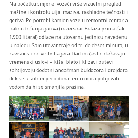
Na početku smjene, vozači vrše vizuelni pregled
mašine i kontrolu ulja, maziva, rashladne tečnosti i
goriva. Po potrebi kamion voze u remontni centar, a
nakon točenja goriva (rezervoar Belaza prima čak
1.900 litara!) odlaze na utovarnu jedinicu navedenu
u nalogu. Sam utovar traje od tri do deset minuta, u
zavisnosti od vrste bagera. Rad im često otežavaju
vremenski uslovi – kiša, blato i klizavi putevi
zahtijevaju dodatni angažman buldozera i grejdera,
dok se u suhim periodima teren mora polijevati
vodom da bi se smanjila prašina.