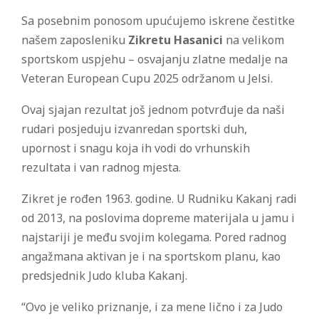
Sa posebnim ponosom upućujemo iskrene čestitke
našem zaposleniku
Zikretu Hasanici
na velikom
sportskom uspjehu – osvajanju zlatne medalje na
Veteran European Cupu 2025 održanom u Jelsi.
Ovaj sjajan rezultat još jednom potvrđuje da naši
rudari posjeduju izvanredan sportski duh,
upornost i snagu koja ih vodi do vrhunskih
rezultata i van radnog mjesta.
Zikret je rođen 1963. godine. U Rudniku Kakanj radi
od 2013, na poslovima dopreme materijala u jamu i
najstariji je među svojim kolegama. Pored radnog
angažmana aktivan je i na sportskom planu, kao
predsjednik Judo kluba Kakanj.
“Ovo je veliko priznanje, i za mene lično i za Judo