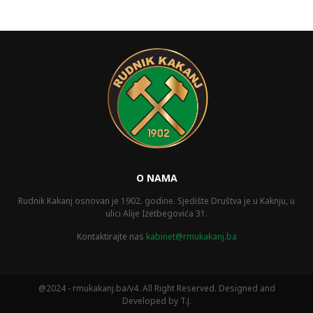
O NAMA
Rudnik Kakanj osnovan je 1902. godine. Sjedište Društva je u Kaknju, u
ulici Alije Izetbegovića 31.
Kontaktirajte nas
kabinet@rmukakanj.ba
@2024 - rmukakanj.ba/v4. All Right Reserved. Designed and
Developed by T.J.