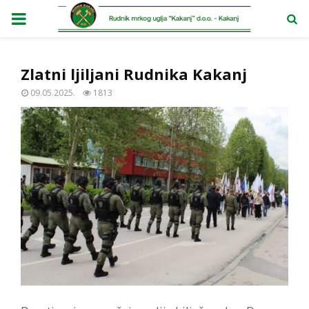
PRIMARY
MENU
Zlatni ljiljani Rudnika Kakanj
09.05.2025.
1813