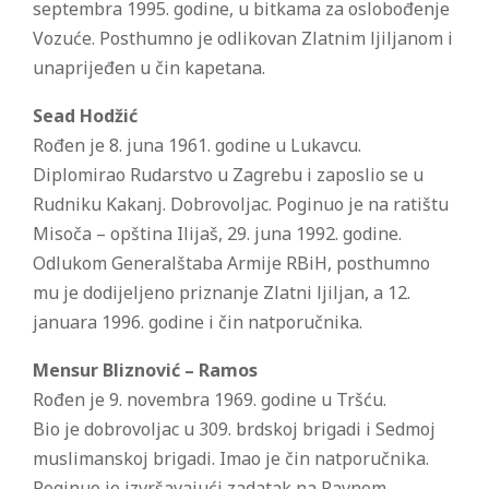
septembra 1995. godine, u bitkama za oslobođenje
Vozuće. Posthumno je odlikovan Zlatnim ljiljanom i
unaprijeđen u čin kapetana.
Sead Hodžić
Rođen je 8. juna 1961. godine u Lukavcu.
Diplomirao Rudarstvo u Zagrebu i zaposlio se u
Rudniku Kakanj. Dobrovoljac. Poginuo je na ratištu
Misoča – opština Ilijaš, 29. juna 1992. godine.
Odlukom Generalštaba Armije RBiH, posthumno
mu je dodijeljeno priznanje Zlatni ljiljan, a 12.
januara 1996. godine i čin natporučnika.
Mensur Bliznović – Ramos
Rođen je 9. novembra 1969. godine u Tršću.
Bio je dobrovoljac u 309. brdskoj brigadi i Sedmoj
muslimanskoj brigadi. Imao je čin natporučnika.
Poginuo je izvršavajući zadatak na Ravnom