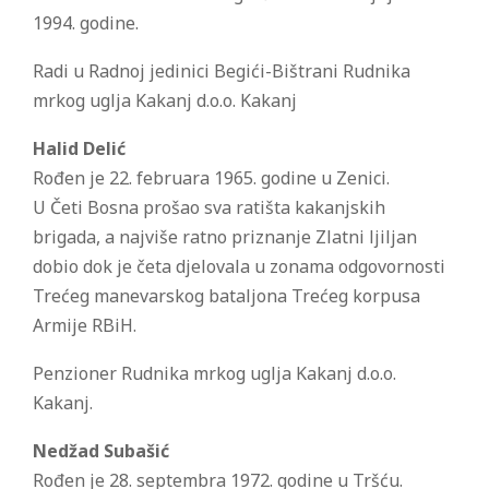
1994. godine.
Radi u Radnoj jedinici Begići-Bištrani Rudnika
mrkog uglja Kakanj d.o.o. Kakanj
Halid Delić
Rođen je 22. februara 1965. godine u Zenici.
U Četi Bosna prošao sva ratišta kakanjskih
brigada, a najviše ratno priznanje Zlatni ljiljan
dobio dok je četa djelovala u zonama odgovornosti
Trećeg manevarskog bataljona Trećeg korpusa
Armije RBiH.
Penzioner Rudnika mrkog uglja Kakanj d.o.o.
Kakanj.
Nedžad Subašić
Rođen je 28. septembra 1972. godine u Tršću.