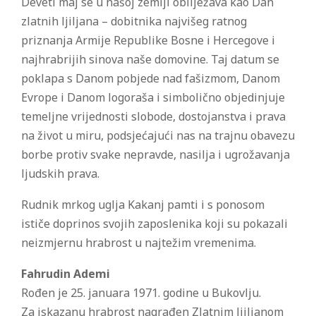
Deveti maj se u našoj zemlji obilježava kao Dan
zlatnih ljiljana – dobitnika najvišeg ratnog
priznanja Armije Republike Bosne i Hercegove i
najhrabrijih sinova naše domovine. Taj datum se
poklapa s Danom pobjede nad fašizmom, Danom
Evrope i Danom logoraša i simbolično objedinjuje
temeljne vrijednosti slobode, dostojanstva i prava
na život u miru, podsjećajući nas na trajnu obavezu
borbe protiv svake nepravde, nasilja i ugrožavanja
ljudskih prava.
Rudnik mrkog uglja Kakanj pamti i s ponosom
ističe doprinos svojih zaposlenika koji su pokazali
neizmjernu hrabrost u najtežim vremenima.
Fahrudin Ademi
Rođen je 25. januara 1971. godine u Bukovlju.
Za iskazanu hrabrost nagrađen Zlatnim ljiljanom