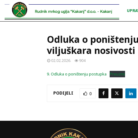
UPRA
Odluka o poništenj
viljuškara nosivosti
02.02.2026.
904
9. Odluka o poništenju postupka
Preuzmi
PODIJELI
0