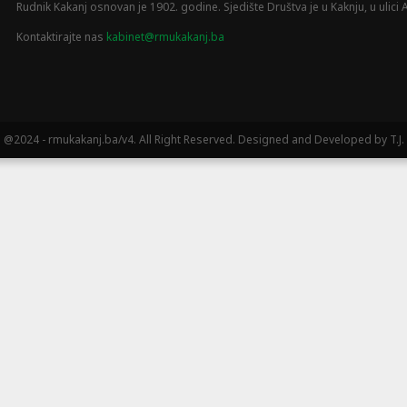
Rudnik Kakanj osnovan je 1902. godine. Sjedište Društva je u Kaknju, u ulici A
Kontaktirajte nas
kabinet@rmukakanj.ba
@2024 - rmukakanj.ba/v4. All Right Reserved. Designed and Developed by T.J.