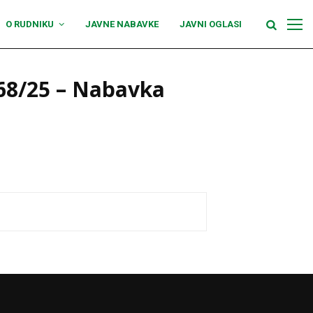
O RUDNIKU
JAVNE NABAVKE
JAVNI OGLASI
68/25 – Nabavka