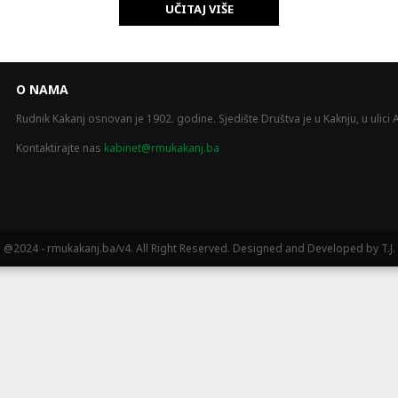
UČITAJ VIŠE
O NAMA
Rudnik Kakanj osnovan je 1902. godine. Sjedište Društva je u Kaknju, u ulici A
Kontaktirajte nas
kabinet@rmukakanj.ba
@2024 - rmukakanj.ba/v4. All Right Reserved. Designed and Developed by T.J.