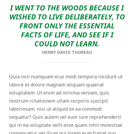
I WENT TO THE WOODS BECAUSE I
WISHED TO LIVE DELIBERATELY, TO
FRONT ONLY THE ESSENTIAL
FACTS OF LIFE, AND SEE IF I
COULD NOT LEARN.
HENRY DAVID THOREAU
Quia non numquam eius modi tempora incidunt ut
labore et dolore magnam aliquam quaerat
voluptatem. Ut enim ad minima veniam, quis
nostrum rcitationem ullam corporis suscipit
laboriosam, nisi ut aliquid ex ea commodi
sequatur? Quis autem vel eum iure reprehenderit
qui in ea voluptate velit esse quam nihil molestiae
consequatur, vel illum qui lorem eum fugiat quo