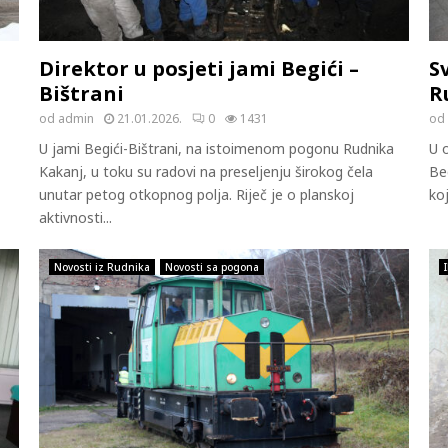
Direktor u posjeti jami Begići –
S
Bištrani
R
od
admin
21.01.2026.
0
1431
od
U jami Begići-Bištrani, na istoimenom pogonu Rudnika
U 
Kakanj, u toku su radovi na preseljenju širokog čela
Be
unutar petog otkopnog polja. Riječ je o planskoj
koj
aktivnosti...
Novosti iz Rudnika
Novosti sa pogona