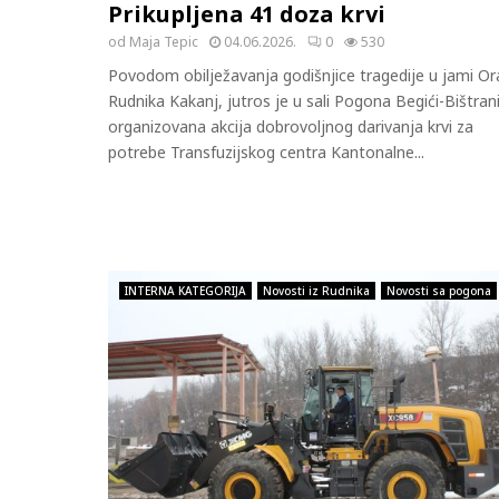
Prikupljena 41 doza krvi
od
Maja Tepic
04.06.2026.
0
530
Povodom obilježavanja godišnjice tragedije u jami Or
Rudnika Kakanj, jutros je u sali Pogona Begići-Bištran
organizovana akcija dobrovoljnog darivanja krvi za
potrebe Transfuzijskog centra Kantonalne...
INTERNA KATEGORIJA
Novosti iz Rudnika
Novosti sa pogona