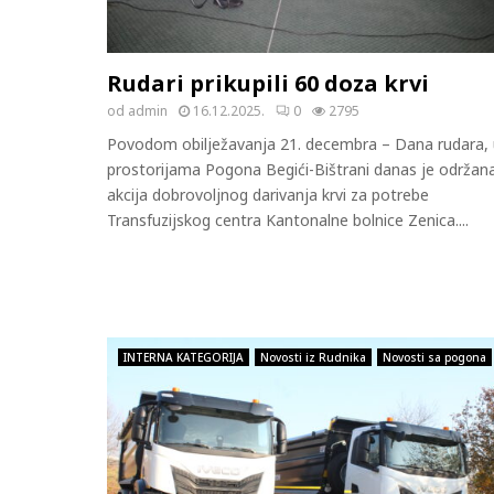
Rudari prikupili 60 doza krvi
od
admin
16.12.2025.
0
2795
Povodom obilježavanja 21. decembra – Dana rudara, 
prostorijama Pogona Begići-Bištrani danas je održan
akcija dobrovoljnog darivanja krvi za potrebe
Transfuzijskog centra Kantonalne bolnice Zenica....
INTERNA KATEGORIJA
Novosti iz Rudnika
Novosti sa pogona