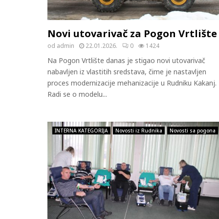
Novi utovarivač za Pogon Vrtlište
od
admin
22.01.2026.
0
1424
Na Pogon Vrtlište danas je stigao novi utovarivač
nabavljen iz vlastitih sredstava, čime je nastavljen
proces modernizacije mehanizacije u Rudniku Kakanj.
Radi se o modelu...
INTERNA KATEGORIJA
Novosti iz Rudnika
Novosti sa pogona