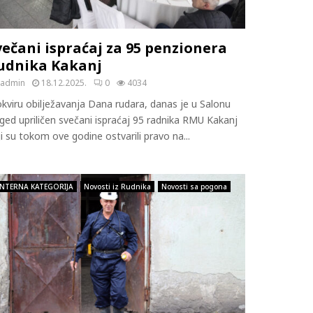
večani ispraćaj za 95 penzionera
udnika Kakanj
admin
18.12.2025.
0
4034
okviru obilježavanja Dana rudara, danas je u Salonu
ged upriličen svečani ispraćaj 95 radnika RMU Kakanj
i su tokom ove godine ostvarili pravo na...
INTERNA KATEGORIJA
Novosti iz Rudnika
Novosti sa pogona