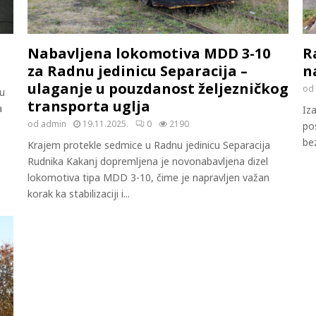
Nabavljena lokomotiva MDD 3-10
R
za Radnu jedinicu Separacija –
n
ulaganje u pouzdanost željezničkog
od
u
transporta uglja
a
Iza
od
admin
19.11.2025.
0
2190
po
bez
Krajem protekle sedmice u Radnu jedinicu Separacija
Rudnika Kakanj dopremljena je novonabavljena dizel
lokomotiva tipa MDD 3-10, čime je napravljen važan
korak ka stabilizaciji i...