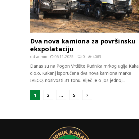
Dva nova kamiona za površinsku
ekspolataciju
od
admin
06.11.2025.
0
4063
Danas su na Pogon Vrtlište Rudnika mrkog uglja Kaka
d.o.o. Kakanj isporučena dva nova kamiona marke
IVECO, nosivosti 31 tonu. Riječ je o još jednoj...
Posts
1
2
…
5
pagination