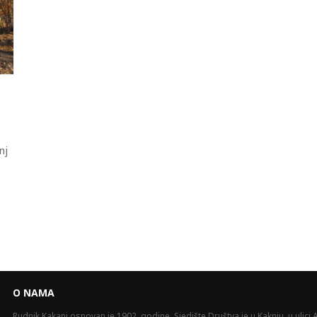
nj
O NAMA
Rudnik Kakanj osnovan je 1902. godine. Sjedište Društva je u Kaknju, u ulici A