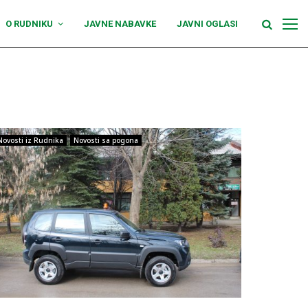
O RUDNIKU
JAVNE NABAVKE
JAVNI OGLASI
Novosti iz Rudnika
Novosti sa pogona