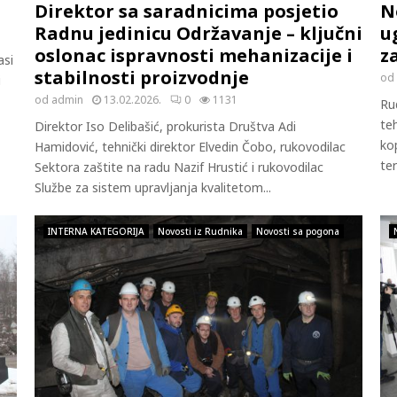
Direktor sa saradnicima posjetio
N
Radnu jedinicu Održavanje – ključni
u
oslonac ispravnosti mehanizacije i
z
asi
stabilnosti proizvodnje
od
i
od
admin
13.02.2026.
0
1131
Ru
te
Direktor Iso Delibašić, prokurista Društva Adi
ko
Hamidović, tehnički direktor Elvedin Čobo, rukovodilac
ter
Sektora zaštite na radu Nazif Hrustić i rukovodilac
Službe za sistem upravljanja kvalitetom...
INTERNA KATEGORIJA
Novosti iz Rudnika
Novosti sa pogona