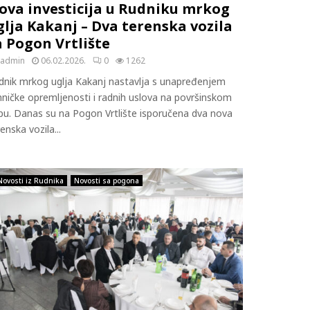
ova investicija u Rudniku mrkog
glja Kakanj – Dva terenska vozila
a Pogon Vrtlište
admin
06.02.2026.
0
1262
dnik mrkog uglja Kakanj nastavlja s unapređenjem
hničke opremljenosti i radnih uslova na površinskom
pu. Danas su na Pogon Vrtlište isporučena dva nova
enska vozila...
Novosti iz Rudnika
Novosti sa pogona