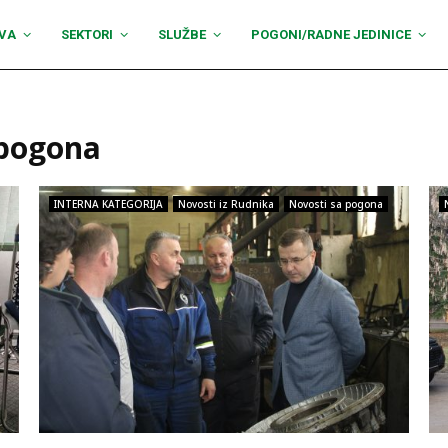
VA
SEKTORI
SLUŽBE
POGONI/RADNE JEDINICE
 pogona
INTERNA KATEGORIJA
Novosti iz Rudnika
Novosti sa pogona