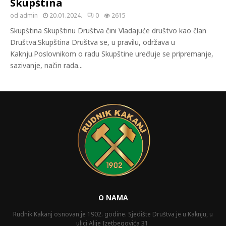
Skupština
od
admin
20.01.2024.
0
2615
Skupština Skupštinu Društva čini Vladajuće društvo kao član
Društva.Skupština Društva se, u pravilu, održava u
Kaknju.Poslovnikom o radu Skupštine uređuje se pripremanje,
sazivanje, način rada...
O NAMA
Rudnik Kakanj osnovan je 1902. godine. Sjedište Društva je u Kaknju, u
ulici Alije Izetbegovića 31.