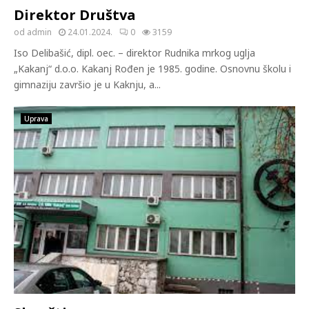
Direktor Društva
od
admin
24.01.2024.
0
3159
Iso Delibašić, dipl. oec. – direktor Rudnika mrkog uglja
„Kakanj“ d.o.o. Kakanj Rođen je 1985. godine. Osnovnu školu i
gimnaziju završio je u Kaknju, a...
Uprava