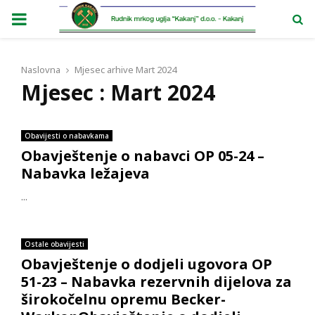
PRIMARY
MENU
Naslovna
Mjesec arhive Mart 2024
Mjesec : Mart 2024
Obavijesti o nabavkama
Obavještenje o nabavci OP 05-24 –
Nabavka ležajeva
...
Ostale obavijesti
Obavještenje o dodjeli ugovora OP
51-23 – Nabavka rezervnih dijelova za
širokočelnu opremu Becker-