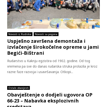
Novosti iz Rudnika
Novosti sa pogona
Uspješno završena demontaža i
izvlačenje širokočelne opreme u jami
Begići-Bištrani
Rudarstvo u Kaknju egzistira od 1902. godine. Od tog
vremena pa sve do danas rudarska struka prolazila je kroz
razne faze razvoja i usavršavanja. Otkopi...
Ostale obavijesti
Obavještenje o dodjeli ugovora OP
66-23 – Nabavka eksplozivnih
sredstava