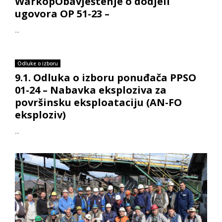
WarkopObavještenje o dodjeli
ugovora OP 51-23 –
...
Odluke o izboru
9.1. Odluka o izboru ponuđača PPSO
01-24 – Nabavka eksploziva za
površinsku eksploataciju (AN-FO
eksploziv)
...