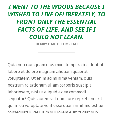
I WENT TO THE WOODS BECAUSE I
WISHED TO LIVE DELIBERATELY, TO
FRONT ONLY THE ESSENTIAL
FACTS OF LIFE, AND SEE IF I
COULD NOT LEARN.
HENRY DAVID THOREAU
Quia non numquam eius modi tempora incidunt ut
labore et dolore magnam aliquam quaerat
voluptatem. Ut enim ad minima veniam, quis
nostrum rcitationem ullam corporis suscipit
laboriosam, nisi ut aliquid ex ea commodi
sequatur? Quis autem vel eum iure reprehenderit
qui in ea voluptate velit esse quam nihil molestiae
consequatur, vel illum qui lorem eum fugiat quo