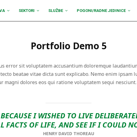
VA
SEKTORI
SLUŽBE
POGONI/RADNE JEDINICE
Portfolio Demo 5
atus error sit voluptatem accusantium doloremque laudanti
chitecto beatae vitae dicta sunt explicabo. Nemo enim ipsam 
tur magni dolores eos qui ratione voluptatem sequi nesciunt
BECAUSE I WISHED TO LIVE DELIBERATE
L FACTS OF LIFE, AND SEE IF I COULD N
HENRY DAVID THOREAU