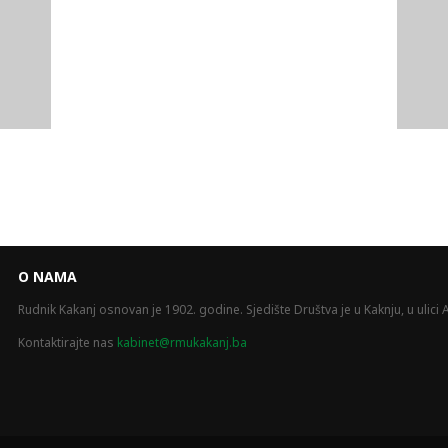
O NAMA
Rudnik Kakanj osnovan je 1902. godine. Sjedište Društva je u Kaknju, u ulici A
Kontaktirajte nas
kabinet@rmukakanj.ba