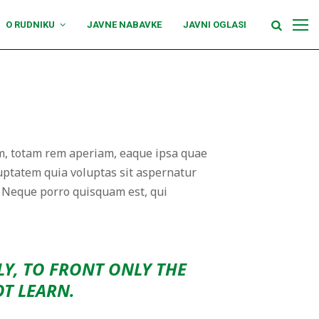
O RUDNIKU
JAVNE NABAVKE
JAVNI OGLASI
um, totam rem aperiam, eaque ipsa quae
luptatem quia voluptas sit aspernatur
. Neque porro quisquam est, qui
LY, TO FRONT ONLY THE
OT LEARN.